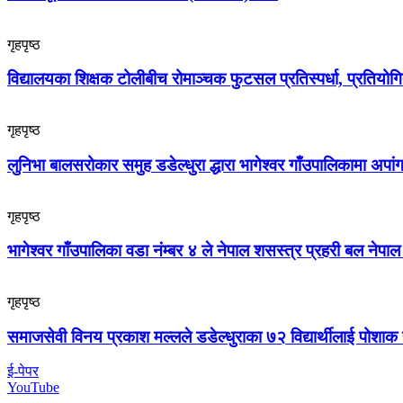
गृहपृष्ठ
विद्यालयका शिक्षक टोलीबीच रोमाञ्चक फुटसल प्रतिस्पर्धा, प्रतियोग
गृहपृष्ठ
लुनिभा बालसरोकार समुह डडेल्धुरा द्धारा भागेश्वर गाँउपालिकामा अप
गृहपृष्ठ
भागेश्वर गाँउपालिका वडा नंम्बर ४ ले नेपाल शसस्त्र प्रहरी बल नेपा
गृहपृष्ठ
समाजसेवी विनय प्रकाश मल्लले डडेल्धुराका ७२ विद्यार्थीलाई पोशाक 
ई-पेपर
YouTube