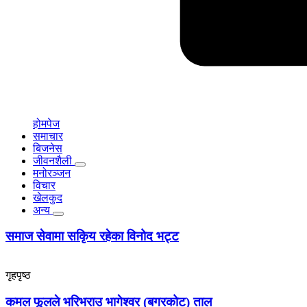
होमपेज
समाचार
बिजनेस
जीवनशैली
मनोरञ्जन
विचार
खेलकुद
अन्य
समाज सेवामा सकिृय रहेका विनोद भट्ट
गृहपृष्ठ
कमल फूलले भरिभराउ भागेश्वर (बगरकोट) ताल