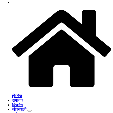
होमपेज
समाचार
बिजनेस
जीवनशैली