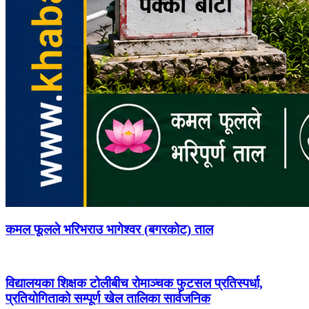
कमल फूलले भरिभराउ भागेश्वर (बगरकोट) ताल
विद्यालयका शिक्षक टोलीबीच रोमाञ्चक फुटसल प्रतिस्पर्धा,
प्रतियोगिताको सम्पूर्ण खेल तालिका सार्वजनिक