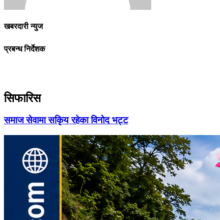
खबरदारी न्युज
प्रबन्ध निर्देशक
सिफारिस
समाज सेवामा सकिृय रहेका विनोद भट्ट