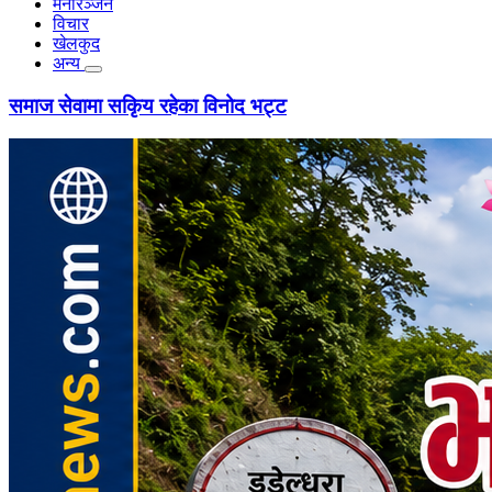
मनोरञ्जन
विचार
खेलकुद
अन्य
समाज सेवामा सकिृय रहेका विनोद भट्ट