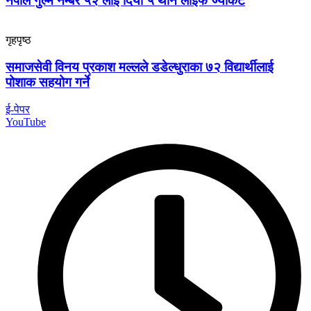
नेपाल गुल्म नंम्बर ५२ लाई दियो ५ थान लाईफ ज्याकेट
गृहपृष्ठ
समाजसेवी विनय प्रकाश मल्लले डडेल्धुराका ७२ विद्यार्थीलाई
पोशाक सहयोग गर्ने
ई-पेपर
YouTube