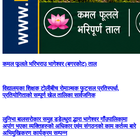
कमल फूलले भरिभराउ भागेश्वर (बगरकोट) ताल
विद्यालयका शिक्षक टोलीबीच रोमाञ्चक फुटसल प्रतिस्पर्धा,
प्रतियोगिताको सम्पूर्ण खेल तालिका सार्वजनिक
लुनिभा बालसरोकार समुह डडेल्धुरा द्धारा भागेश्वर गाँउपालिकामा
अपांग भएका व्यक्तिहरुको अधिकार एवंम संगठनको काम कर्तव्य बारे
अभिमुखिकरण कार्यक्रम सम्पन्न