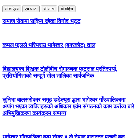
लोकप्रिय
२४ घण्टा
यो साता
यो महिना
समाज सेवामा सकिृय रहेका विनोद भट्ट
कमल फूलले भरिभराउ भागेश्वर (बगरकोट) ताल
विद्यालयका शिक्षक टोलीबीच रोमाञ्चक फुटसल प्रतिस्पर्धा,
प्रतियोगिताको सम्पूर्ण खेल तालिका सार्वजनिक
लुनिभा बालसरोकार समुह डडेल्धुरा द्धारा भागेश्वर गाँउपालिकामा
अपांग भएका व्यक्तिहरुको अधिकार एवंम संगठनको काम कर्तव्य बारे
अभिमुखिकरण कार्यक्रम सम्पन्न
भागेश्वर गाँउपालिका वडा नंम्बर ४ ले नेपाल शसस्त्र प्रहरी बल