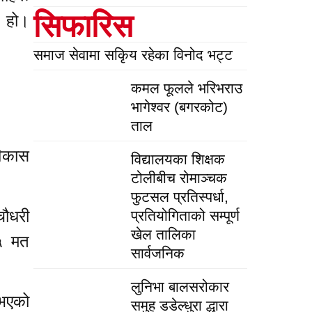
सिफारिस
ो हो।
समाज सेवामा सकिृय रहेका विनोद भट्ट
कमल फूलले भरिभराउ
भागेश्वर (बगरकोट)
ताल
विकास
विद्यालयका शिक्षक
टोलीबीच रोमाञ्चक
फुटसल प्रतिस्पर्धा,
चौधरी
प्रतियोगिताको सम्पूर्ण
खेल तालिका
३५ मत
सार्वजनिक
लुनिभा बालसरोकार
 भएको
समुह डडेल्धुरा द्धारा