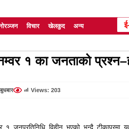
ई
नोरञ्जन
विचार
खेलकुद
अन्य
्र नम्वर १ का जनताको प्रश्न
बुधबार
Views:
203
्बर १ जनप्रतिनिधि विहीन भएको भन्दै टीकापुरमा यु