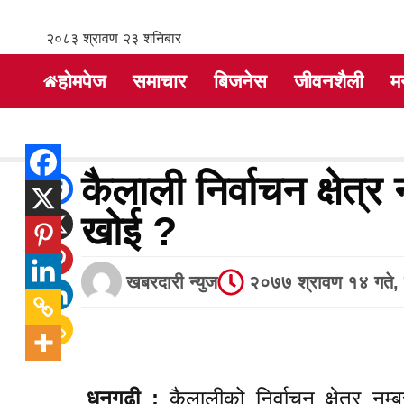
२०८३ श्रावण २३ शनिबार
होमपेज
समाचार
बिजनेस
जीवनशैली
म
कैलाली निर्वाचन क्षेत
खोई ?
खबरदारी न्युज
२०७७ श्रावण १४ गते, 
धनगढी :
कैलालीको निर्वाचन क्षेत्र नम