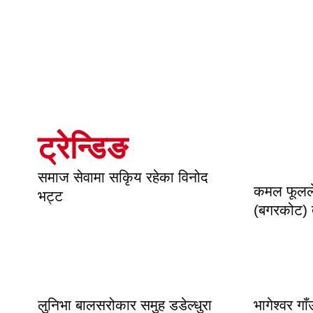
ट्रेन्डिङ
समाज सेवामा सकिृय रहेका विनोद
कमल फूलले 
भट्ट
(बगरकोट)
लुनिभा बालसरोकार समुह डडेल्धुरा
भागेश्वर गा