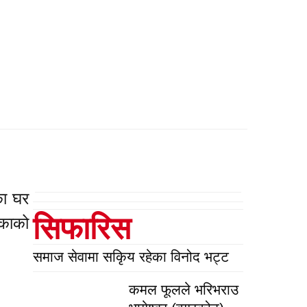
का घर
सिफारिस
िकाको
समाज सेवामा सकिृय रहेका विनोद भट्ट
कमल फूलले भरिभराउ