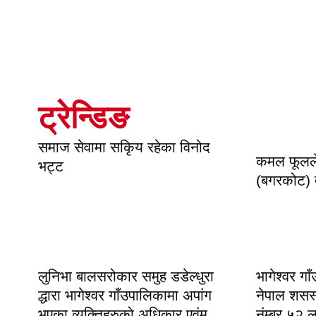
ट्रेन्डिङ
समाज सेवामा सकिृय रहेका विनोद
कमल फूलले 
भट्ट
(बगरकोट)
लुनिभा बालसरोकार समुह डडेल्धुरा
भागेश्वर गा
द्धारा भागेश्वर गाँउपालिकामा अपांग
नेपाल शसस्त
भएका व्यक्तिहरुको अधिकार एवंम
नंम्बर ५२ 