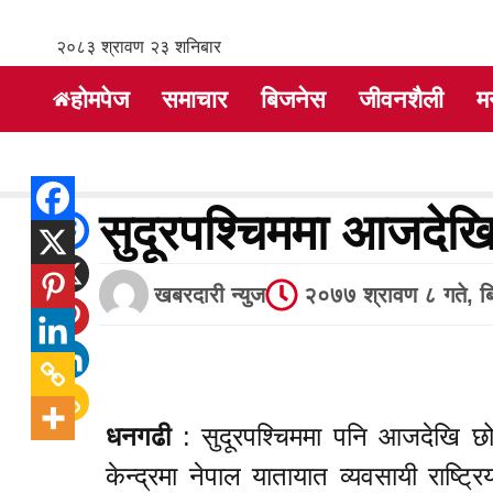
२०८३ श्रावण २३ शनिबार
होमपेज
समाचार
बिजनेस
जीवनशैली
म
सुदूरपश्चिममा आजदेखि
खबरदारी न्युज
२०७७ श्रावण ८ गते, ब
धनगढी
: सुदूरपश्चिममा पनि आजदेखि छो
केन्द्रमा नेपाल यातायात व्यवसायी राष्ट