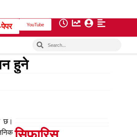
-पेपर
YouTube
न हुने
को छ।
सिफारिस
वजनिक