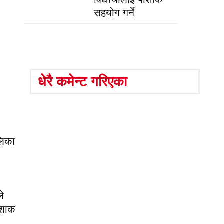
सहयोग गर्ने
धेरै कमेन्ट गरिएका
लिका
े
पोशाक