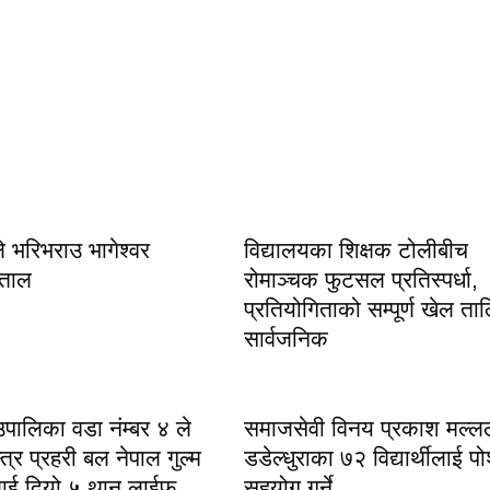
भरिभराउ भागेश्वर
विद्यालयका शिक्षक टोलीबीच
 ताल
रोमाञ्चक फुटसल प्रतिस्पर्धा,
प्रतियोगिताको सम्पूर्ण खेल ता
सार्वजनिक
ँउपालिका वडा नंम्बर ४ ले
समाजसेवी विनय प्रकाश मल्लल
्र प्रहरी बल नेपाल गुल्म
डडेल्धुराका ७२ विद्यार्थीलाई 
लाई दियो ५ थान लाईफ
सहयोग गर्ने