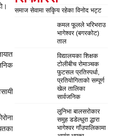
हो।
समाज सेवामा सकिृय रहेका विनोद भट्ट
कमल फूलले भरिभराउ
भागेश्वर (बगरकोट)
ताल
तायात
विद्यालयका शिक्षक
टोलीबीच रोमाञ्चक
वजनिक
फुटसल प्रतिस्पर्धा,
प्रतियोगिताको सम्पूर्ण
खेल तालिका
वसायी
सार्वजनिक
लुनिभा बालसरोकार
ोरोना
समुह डडेल्धुरा द्धारा
भागेश्वर गाँउपालिकामा
ायतका
अपांग भएका