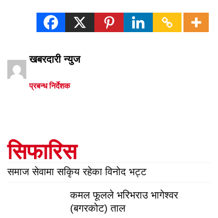
खबरदारी न्युज
प्रबन्ध निर्देशक
सिफारिस
समाज सेवामा सकिृय रहेका विनोद भट्ट
कमल फूलले भरिभराउ भागेश्वर
(बगरकोट) ताल