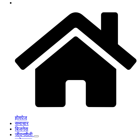
होमपेज
समाचार
बिजनेस
जीवनशैली