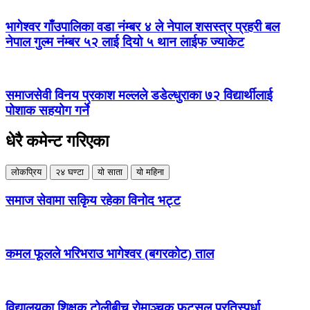
भागेश्वर गाँउपालिका वडा नंम्बर ४ ले नेपाल शसस्त्र प्रहरी बल
नेपाल गुल्म नंम्बर ५२ लाई दियो ५ थान लाईफ ज्याकेट
समाजसेवी विनय प्रकाश मल्लले डडेल्धुराका ७२ विद्यार्थीलाई
पोशाक सहयोग गर्ने
धेरै कमेन्ट गरिएका
लोकप्रिय
२४ घण्टा
यो साता
यो महिना
समाज सेवामा सकिृय रहेका विनोद भट्ट
कमल फूलले भरिभराउ भागेश्वर (बगरकोट) ताल
विद्यालयका शिक्षक टोलीबीच रोमाञ्चक फुटसल प्रतिस्पर्धा,