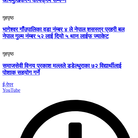
अभिमुखिकरण कार्यक्रम सम्पन्न
गृहपृष्ठ
भागेश्वर गाँउपालिका वडा नंम्बर ४ ले नेपाल शसस्त्र प्रहरी बल
नेपाल गुल्म नंम्बर ५२ लाई दियो ५ थान लाईफ ज्याकेट
गृहपृष्ठ
समाजसेवी विनय प्रकाश मल्लले डडेल्धुराका ७२ विद्यार्थीलाई
पोशाक सहयोग गर्ने
ई-पेपर
YouTube