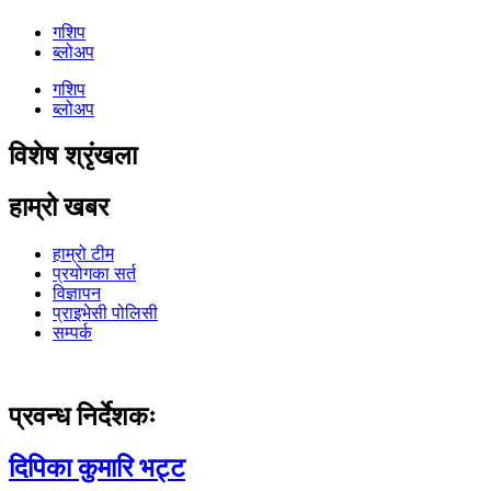
गशिप
ब्लोअप
गशिप
ब्लोअप
विशेष श्रृंखला
हाम्रो खबर
हाम्रो टीम
प्रयोगका सर्त
विज्ञापन
प्राइभेसी पोलिसी
सम्पर्क
प्रवन्ध निर्देशकः
दिपिका कुमारि भट्ट