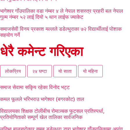
भागेश्वर गाँउपालिका वडा नंम्बर ४ ले नेपाल शसस्त्र प्रहरी बल नेपाल
गुल्म नंम्बर ५२ लाई दियो ५ थान लाईफ ज्याकेट
समाजसेवी विनय प्रकाश मल्लले डडेल्धुराका ७२ विद्यार्थीलाई पोशाक
सहयोग गर्ने
धेरै कमेन्ट गरिएका
लोकप्रिय
२४ घण्टा
यो साता
यो महिना
समाज सेवामा सकिृय रहेका विनोद भट्ट
कमल फूलले भरिभराउ भागेश्वर (बगरकोट) ताल
विद्यालयका शिक्षक टोलीबीच रोमाञ्चक फुटसल प्रतिस्पर्धा,
प्रतियोगिताको सम्पूर्ण खेल तालिका सार्वजनिक
लुनिभा बालसरोकार समुह डडेल्धुरा द्धारा भागेश्वर गाँउपालिकामा अपांग