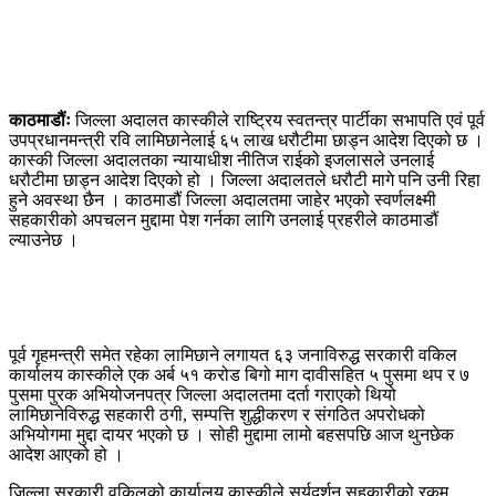
काठमाडौंः
जिल्ला अदालत कास्कीले राष्ट्रिय स्वतन्त्र पार्टीका सभापति एवं पूर्व
उपप्रधानमन्त्री रवि लामिछानेलाई ६५ लाख धरौटीमा छाड्न आदेश दिएको छ ।
कास्की जिल्ला अदालतका न्यायाधीश नीतिज राईको इजलासले उनलाई
धरौटीमा छाड्न आदेश दिएको हो । जिल्ला अदालतले धरौटी मागे पनि उनी रिहा
हुने अवस्था छैन । काठमाडौं जिल्ला अदालतमा जाहेर भएको स्वर्णलक्ष्मी
सहकारीको अपचलन मुद्दामा पेश गर्नका लागि उनलाई प्रहरीले काठमाडौं
ल्याउनेछ ।
पूर्व गृहमन्त्री समेत रहेका लामिछाने लगायत ६३ जनाविरुद्ध सरकारी वकिल
कार्यालय कास्कीले एक अर्ब ५१ करोड बिगो माग दावीसहित ५ पुसमा थप र ७
पुसमा पुरक अभियोजनपत्र जिल्ला अदालतमा दर्ता गराएको थियो
लामिछानेविरुद्ध सहकारी ठगी, सम्पत्ति शुद्धीकरण र संगठित अपरोधको
अभियोगमा मुद्दा दायर भएको छ । सोही मुद्दामा लामो बहसपछि आज थुनछेक
आदेश आएको हो ।
जिल्ला सरकारी वकिलको कार्यालय कास्कीले सूर्यदर्शन सहकारीको रकम