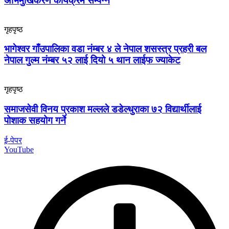
अभिमुखिकरण कार्यक्रम सम्पन्न
गृहपृष्ठ
भागेश्वर गाँउपालिका वडा नंम्बर ४ ले नेपाल शसस्त्र प्रहरी बल
नेपाल गुल्म नंम्बर ५२ लाई दियो ५ थान लाईफ ज्याकेट
गृहपृष्ठ
समाजसेवी विनय प्रकाश मल्लले डडेल्धुराका ७२ विद्यार्थीलाई
पोशाक सहयोग गर्ने
ई-पेपर
YouTube