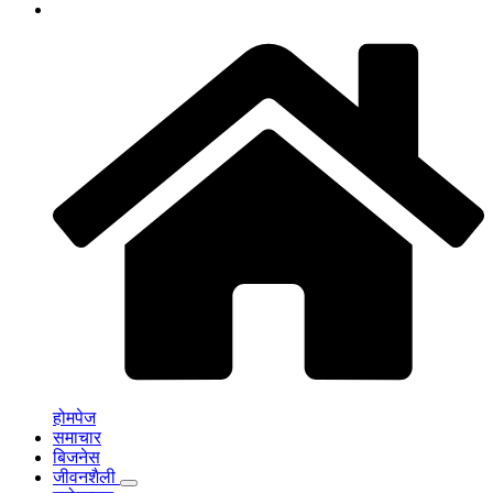
होमपेज
समाचार
बिजनेस
जीवनशैली