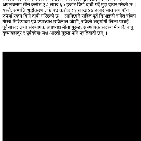
अपलचनमा तीन करोड ३७ लाख ६५ हजार बिगो दाबी गर्दै मुद्दा दायर गरेको छ ।
यस्तै, सम्पत्ति शुद्धीकरण तर्फ २७ करोड ८९ लाख ४४ हजार सात सय पाँच
रुपैयाँ रकम बिगो दाबी गरिएको छ । लामिछाने सहित पूर्व डिआइजी समेत रहेका
गोर्खा मिडियाका पूर्व उपाध्यक्ष छविलाल जोशी, रविको सहयोगी लिला पछाईं,
पूर्वसांसद तथा संस्थापक उपाध्यक्ष मीना गुरुङ, संस्थापक सदस्य मीनाकै बाबु
कृष्णबहादुर र पूर्वकोषाध्यक्ष आरती गुरुङ पनि प्रतिवादी छन् ।