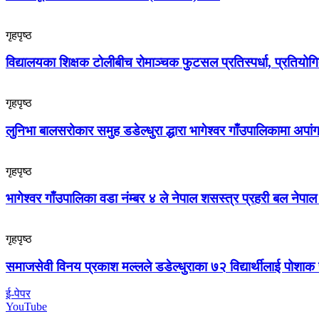
गृहपृष्ठ
विद्यालयका शिक्षक टोलीबीच रोमाञ्चक फुटसल प्रतिस्पर्धा, प्रतियोग
गृहपृष्ठ
लुनिभा बालसरोकार समुह डडेल्धुरा द्धारा भागेश्वर गाँउपालिकामा अप
गृहपृष्ठ
भागेश्वर गाँउपालिका वडा नंम्बर ४ ले नेपाल शसस्त्र प्रहरी बल नेपा
गृहपृष्ठ
समाजसेवी विनय प्रकाश मल्लले डडेल्धुराका ७२ विद्यार्थीलाई पोशाक 
ई-पेपर
YouTube