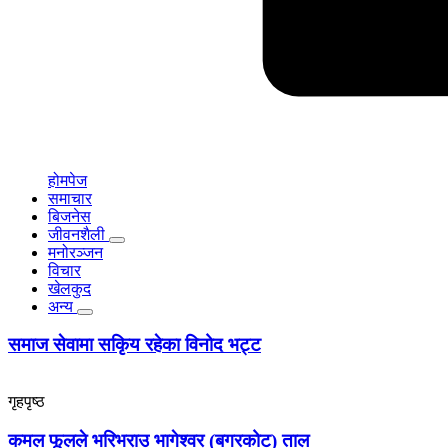
होमपेज
समाचार
बिजनेस
जीवनशैली
मनोरञ्जन
विचार
खेलकुद
अन्य
समाज सेवामा सकिृय रहेका विनोद भट्ट
गृहपृष्ठ
कमल फूलले भरिभराउ भागेश्वर (बगरकोट) ताल