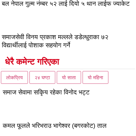
बल नेपाल गुल्म नंम्बर ५२ लाई दियो ५ थान लाईफ ज्याकेट
समाजसेवी विनय प्रकाश मल्लले डडेल्धुराका ७२
विद्यार्थीलाई पोशाक सहयोग गर्ने
धेरै कमेन्ट गरिएका
लोकप्रिय
२४ घण्टा
यो साता
यो महिना
समाज सेवामा सकिृय रहेका विनोद भट्ट
कमल फूलले भरिभराउ भागेश्वर (बगरकोट) ताल