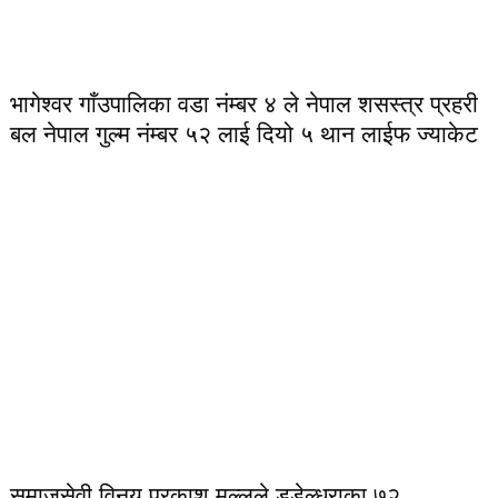
भागेश्वर गाँउपालिका वडा नंम्बर ४ ले नेपाल शसस्त्र प्रहरी
बल नेपाल गुल्म नंम्बर ५२ लाई दियो ५ थान लाईफ ज्याकेट
समाजसेवी विनय प्रकाश मल्लले डडेल्धुराका ७२