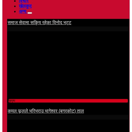
विचार
खेलकुद
अन्य
समाज सेवामा सकिृय रहेका विनोद भट्ट
गृहपृष्ठ
कमल फूलले भरिभराउ भागेश्वर (बगरकोट) ताल