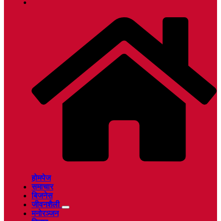
होमपेज
समाचार
बिजनेस
जीवनशैली
मनोरञ्जन