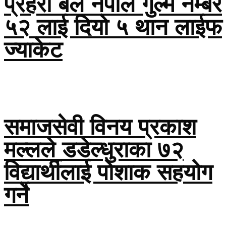
प्रहरी बल नेपाल गुल्म नंम्बर
५२ लाई दियो ५ थान लाईफ
ज्याकेट
समाजसेवी विनय प्रकाश
मल्लले डडेल्धुराका ७२
विद्यार्थीलाई पोशाक सहयोग
गर्ने