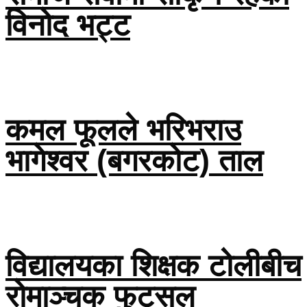
विनोद भट्ट
कमल फूलले भरिभराउ
भागेश्वर (बगरकोट) ताल
विद्यालयका शिक्षक टोलीबीच
रोमाञ्चक फुटसल