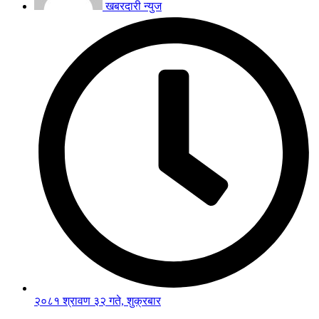
खबरदारी न्युज
२०८१ श्रावण ३२ गते, शुक्रबार