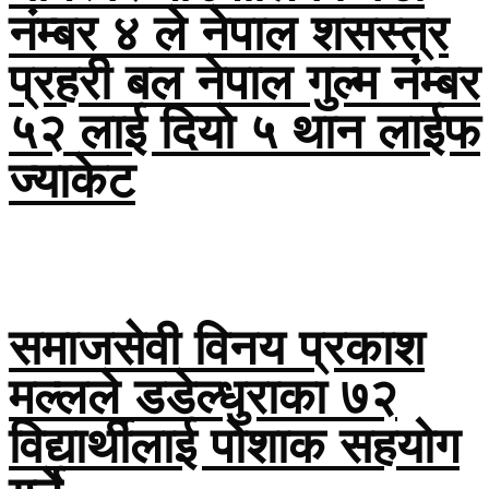
नंम्बर ४ ले नेपाल शसस्त्र
प्रहरी बल नेपाल गुल्म नंम्बर
५२ लाई दियो ५ थान लाईफ
ज्याकेट
समाजसेवी विनय प्रकाश
मल्लले डडेल्धुराका ७२
विद्यार्थीलाई पोशाक सहयोग