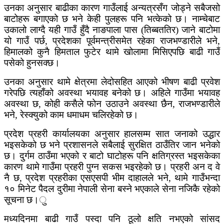
उनका अनुसार बाढीका कारण गाउँलाई अन्यत्रसँग जोड्ने सबैजसो
बाटोहरू बगाएको छ भने केही पुलहरू पनि भत्केको छ।
नाम्चेबाट
उकालो लाग्दै यही गाउँ हुँदै नाङपाला पास (तिब्बततिर) जाने बाटोमा
यो गाउँ पर्छ, प्रदेशका पूर्वमन्त्रीसमेत रहेका राजभण्डारीले भने,
हिमालको कुनै हिमताल फुटेर थामे खोलामा मिसिएपछि बाढी गाउँ
पसेको हुनसक्छ।
उनका अनुसार थामे क्षेत्रमा लेदोसहित आएको भीषण बाढी प्रवेश
गरेपछि त्यहाँको अवस्था भयावह बनेको छ।
अहिले गाउँमा भयावह
अवस्था छ, कोही कसैले फोन उठाउने अवस्था छैन, राजभण्डारीले
भने, रेस्क्युको काम धमाधम चलिरहेको छ।
प्रदेश प्रहरी कार्यालयका अनुसार हालसम्म सात जनाको उद्धार
भइसकेको छ भने प्रशासनले सबैलाई सुरक्षित ठाउँतिर जान भनेको
छ।
दुर्गम ठाउँमा भएको र बाटो घाटोहरू पनि क्षतिग्रस्त भइसकेका
कारण थामे गाउँमा प्रहरी पुग्न सकस भइरहेको छ।
प्रहरी अन द वे
नै छ, प्रदेश प्रहरीका एसएसपी भीम दाहालले भने, थामे गाउँभन्दा
१० मिनेट पैदल दुरीमा नेपाली सेना बस्ने भएकाले सेना नजिकै रहेको
सूचना छ।ु
मध्यदिनमा बाढी गाउँ पस्दा पनि ठूलो क्षति नभएको सांसद