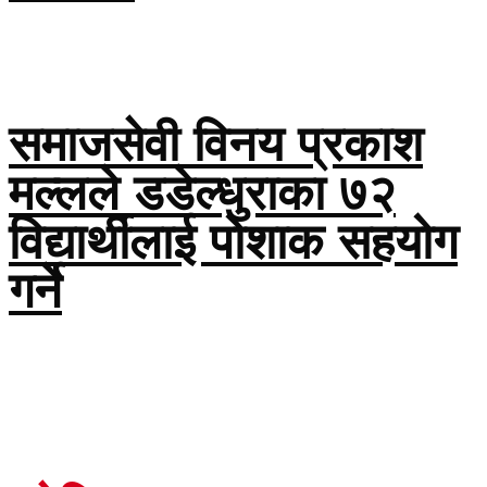
समाजसेवी विनय प्रकाश
मल्लले डडेल्धुराका ७२
विद्यार्थीलाई पोशाक सहयोग
गर्ने