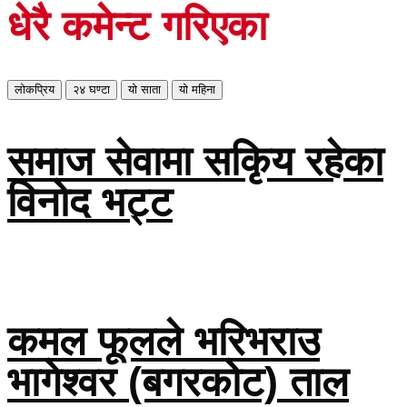
धेरै कमेन्ट गरिएका
लोकप्रिय
२४ घण्टा
यो साता
यो महिना
समाज सेवामा सकिृय रहेका
विनोद भट्ट
कमल फूलले भरिभराउ
भागेश्वर (बगरकोट) ताल