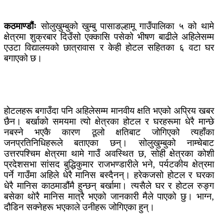
कठमाण्डौंः
सोलुखुम्बुको खुम्बु पासाङल्हामू गाउँपालिका ५ को थामे
क्षेत्रमा शुक्रबार दिउँसो एक्कासि पसेको भीषण बाढीले अहिलेसम्म
एउटा विद्यालयको छात्रावास र केही होटल सहितका ६ वटा घर
बगाएको छ।
होटलहरू बगाउँदा पनि अहिलेसम्म मानवीय क्षति भएको अप्रिय खबर
छैन। बर्खाको समयमा त्यो क्षेत्रका होटल र घरहरूमा धेरै मान्छे
नबस्ने भएकै कारण ठूलो क्षतिबाट जोगिएको त्यहाँका
जनप्रतिनिधिहरूले बताएका छन्।
सोलुखुम्बुको नाम्चेबाट
उत्तरपश्चिम क्षेत्रमा थामे गाउँ अवस्थित छ, सोही क्षेत्रका कोशी
प्रदेशसभा सांसद बुद्धिकुमार राजभण्डारीले भने, पर्यटकीय क्षेत्रमा
पर्ने गाउँमा अहिले धेरै मानिस बस्दैनन्। हरेकजसो होटल र घरका
धेरै मानिस काठमाडौंमै हुन्छन् बर्खामा। त्यसैले घर र होटल रुङ्ग
बसेका थोरै मानिस मात्रै भएको जानकारी मैले पाएको छु। भाग्न,
दौडिन सक्नेहरू भएकाले उनीहरू जोगिएका हुन्।