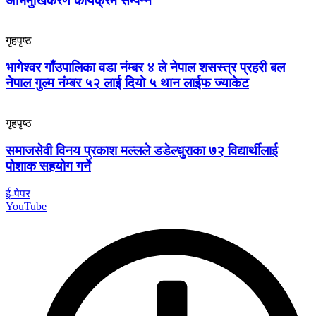
अभिमुखिकरण कार्यक्रम सम्पन्न
गृहपृष्ठ
भागेश्वर गाँउपालिका वडा नंम्बर ४ ले नेपाल शसस्त्र प्रहरी बल
नेपाल गुल्म नंम्बर ५२ लाई दियो ५ थान लाईफ ज्याकेट
गृहपृष्ठ
समाजसेवी विनय प्रकाश मल्लले डडेल्धुराका ७२ विद्यार्थीलाई
पोशाक सहयोग गर्ने
ई-पेपर
YouTube