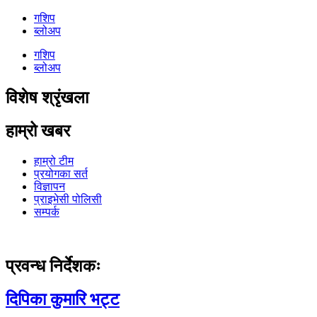
गशिप
ब्लोअप
गशिप
ब्लोअप
विशेष श्रृंखला
हाम्रो खबर
हाम्रो टीम
प्रयोगका सर्त
विज्ञापन
प्राइभेसी पोलिसी
सम्पर्क
प्रवन्ध निर्देशकः
दिपिका कुमारि भट्ट