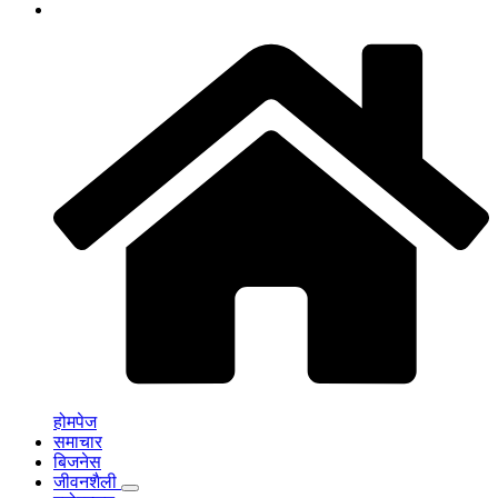
होमपेज
समाचार
बिजनेस
जीवनशैली