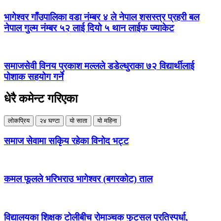
भागेश्वर गाँउपालिका वडा नंम्बर ४ ले नेपाल शसस्त्र प्रहरी बल
नेपाल गुल्म नंम्बर ५२ लाई दियो ५ थान लाईफ ज्याकेट
समाजसेवी विनय प्रकाश मल्लले डडेल्धुराका ७२ विद्यार्थीलाई
पोशाक सहयोग गर्ने
धेरै कमेन्ट गरिएका
लोकप्रिय
२४ घण्टा
यो साता
यो महिना
समाज सेवामा सकिृय रहेका विनोद भट्ट
कमल फूलले भरिभराउ भागेश्वर (बगरकोट) ताल
विद्यालयका शिक्षक टोलीबीच रोमाञ्चक फुटसल प्रतिस्पर्धा,