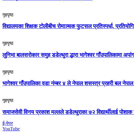
गृहपृष्ठ
विद्यालयका शिक्षक टोलीबीच रोमाञ्चक फुटसल प्रतिस्पर्धा, प्रतियोग
गृहपृष्ठ
लुनिभा बालसरोकार समुह डडेल्धुरा द्धारा भागेश्वर गाँउपालिकामा अप
गृहपृष्ठ
भागेश्वर गाँउपालिका वडा नंम्बर ४ ले नेपाल शसस्त्र प्रहरी बल नेपा
गृहपृष्ठ
समाजसेवी विनय प्रकाश मल्लले डडेल्धुराका ७२ विद्यार्थीलाई पोशाक 
ई-पेपर
YouTube