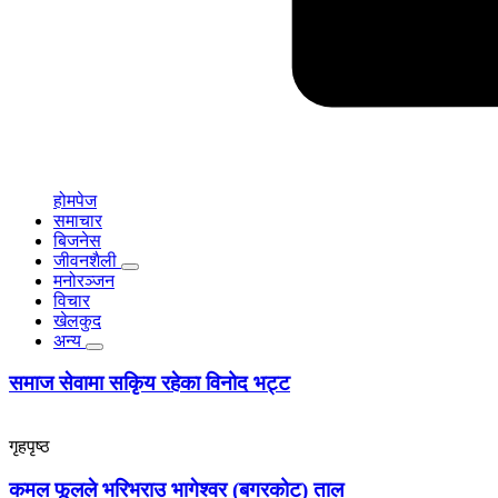
होमपेज
समाचार
बिजनेस
जीवनशैली
मनोरञ्जन
विचार
खेलकुद
अन्य
समाज सेवामा सकिृय रहेका विनोद भट्ट
गृहपृष्ठ
कमल फूलले भरिभराउ भागेश्वर (बगरकोट) ताल