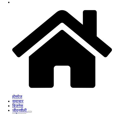
होमपेज
समाचार
बिजनेस
जीवनशैली