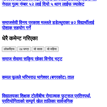
नेपाल गुल्म नंम्बर ५२ लाई दियो ५ थान लाईफ ज्याकेट
समाजसेवी विनय प्रकाश मल्लले डडेल्धुराका ७२ विद्यार्थीलाई
पोशाक सहयोग गर्ने
धेरै कमेन्ट गरिएका
लोकप्रिय
२४ घण्टा
यो साता
यो महिना
समाज सेवामा सकिृय रहेका विनोद भट्ट
कमल फूलले भरिभराउ भागेश्वर (बगरकोट) ताल
विद्यालयका शिक्षक टोलीबीच रोमाञ्चक फुटसल प्रतिस्पर्धा,
प्रतियोगिताको सम्पूर्ण खेल तालिका सार्वजनिक