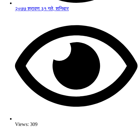
२०७७ श्रावण ३१ गते, शनिबार
Views:
309