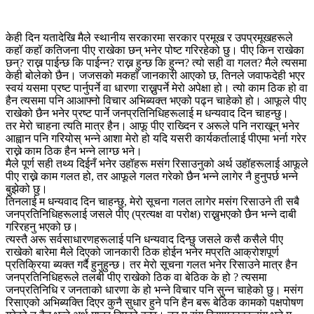
केही दिन यतादेखि मैले स्थानीय सरकारमा सरकार प्रमूख र उपप्रमूखहरूले
कहॉ कहॉ कतिजना पीए राखेका छन् भनेर पोष्ट गरिरहेको छु। पीए किन राखेका
छन्? राख्न पाईन्छ कि पाईन्न? राख्न हुन्छ कि हुन्न? त्यो सही वा गलत? मैले त्यसमा
केही बोलेको छैन। जजसको मकहॉ जानकारी आएको छ, तिनले जवाफदेही भएर
स्वयं यसमा प्रष्ट पार्नुपर्ने वा धारणा राख्नुपर्ने मेरो अपेक्षा हो। त्यो काम ठिक हो वा
हैन त्यसमा पनि आआफ्नो विचार अभिब्यक्त भएको पढ्न चाहेको हो। आफूले पीए
राखेको छैन भनेर प्रष्ट पार्ने जनप्रतिनिधिहरूलाई म धन्यवाद दिन चाहन्छु।
तर मेरो चाहना त्यति मात्र हैन। आफू पीए राख्दिन र अरूले पनि नराखून् भनेर
आह्वान पनि गरियोस् भन्ने आशा मेरो हो यदि यसरी कार्यकर्तालाई पीएमा भर्ना गरेर
राख्ने काम ठिक हैन भन्ने लाग्छ भने।
मैले पूर्ण सही तथ्य दिईनँ भनेर उहॉहरू मसंग रिसाउनुको अर्थ उहॉहरूलाई आफूले
पीए राख्ने काम गलत हो, तर आफूले गलत गरेको छैन भन्ने लागेर नै हुनुपर्छ भन्ने
बुझेको छु।
तिनलाई म धन्यवाद दिन चाहन्छु, मेरो सूचना गलत लागेर मसंग रिसाउने ती सबै
जनप्रतिनिधिहरूलाई जसले पीए (प्रत्यक्ष वा परोक्ष) राख्नुभएको छैन भन्ने दाबी
गरिरहनु भएको छ।
त्यस्तै अरू सर्वसाधारणहरूलाई पनि धन्यवाद दिन्छु जसले कसै कसैले पीए
राखेको बारेमा मैले दिएको जानकारी ठिक होईन भनेर मप्रति आक्रोशपूर्ण
प्रतिक्रिया ब्यक्त गर्दै हुनुहुन्छ। तर मेरो सूचना गलत भनेर रिसाउने मात्र हैन
जनप्रतिनिधिहरूले तलबी पीए राखेको ठिक वा बेठिक के हो ? त्यसमा
जनप्रतिनिधि र जनताको धारणा के हो भन्ने विचार पनि सुन्न चाहेको छु। मसंग
रिसाएको अभिब्यक्ति दिएर कुनै सुधार हुने पनि हैन बरू बेठिक कामको पक्षपोषण