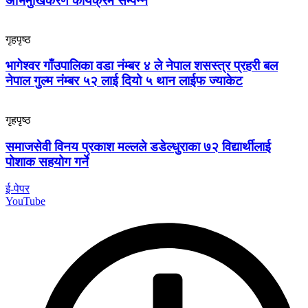
अभिमुखिकरण कार्यक्रम सम्पन्न
गृहपृष्ठ
भागेश्वर गाँउपालिका वडा नंम्बर ४ ले नेपाल शसस्त्र प्रहरी बल
नेपाल गुल्म नंम्बर ५२ लाई दियो ५ थान लाईफ ज्याकेट
गृहपृष्ठ
समाजसेवी विनय प्रकाश मल्लले डडेल्धुराका ७२ विद्यार्थीलाई
पोशाक सहयोग गर्ने
ई-पेपर
YouTube