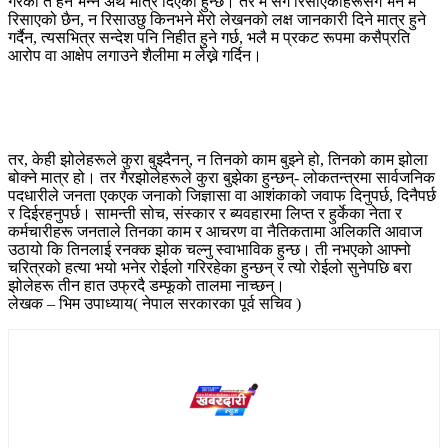
गरेको त हैन भन्ने अर्थ मात्र दिएको हुन्छ। तर म संग रिसाएकाहरूसंग भने म
रिसाएको छैन, न रिसाउछु किनभने मेरो लेखनको लक्ष जानकारी दिने मात्र हुने
गर्दैन, त्यसभित्र सन्देश पनि निहीत हुने गर्छ, भलै म प्रकट रूपमा कसैप्रति
आरोप वा आक्षेप लगाउने शैलीमा म लेख्ने गर्दिन।
तर, केही झोलेहरूले कुरा बुझ्दैनन्, न तिनको काम बुझ्ने हो, तिनको काम झोला
बोक्ने मात्र हो। तर गैरझोलेहरूले कुरा बुझेका हुन्छन्- लोकतन्त्रमा सार्वजनिक
पदधारीले जनता एकएक जनाको जिज्ञासा वा आशंकाको जवाफ दिनुपर्छ, दिनैपर्छ
र दिईरहनुपर्छ। सामन्ती सोच, संस्कार र ब्यवहारमा लिप्त र हुर्केका नेता र
कर्मचारीहरू जनताले तिनका काम र आचरण वा नैतिकतामा अलिकति आवाज
उठायो कि तिनलाई रनक्क झोक चल्नु स्वाभाविक हुन्छ। ती नभएको आफ्नो
चरित्रको हत्या भयो भनेर रोईलो गरिरहेका हुन्छन् र त्यो रोईलो सुनेपछि बरा
झोलेहरू तीन हात उफ्रदै डम्फूको तालमा नाच्छन्।
लेखक – भिम उपाध्याय( नेपाल सरकारका पूर्व सचिव )