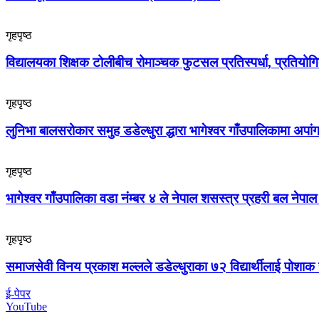
गृहपृष्ठ
विद्यालयका शिक्षक टोलीबीच रोमाञ्चक फुटसल प्रतिस्पर्धा, प्रतियोग
गृहपृष्ठ
लुनिभा बालसरोकार समुह डडेल्धुरा द्धारा भागेश्वर गाँउपालिकामा अप
गृहपृष्ठ
भागेश्वर गाँउपालिका वडा नंम्बर ४ ले नेपाल शसस्त्र प्रहरी बल नेपा
गृहपृष्ठ
समाजसेवी विनय प्रकाश मल्लले डडेल्धुराका ७२ विद्यार्थीलाई पोशाक 
ई-पेपर
YouTube