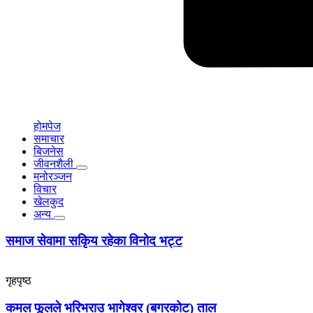
होमपेज
समाचार
बिजनेस
जीवनशैली
मनोरञ्जन
विचार
खेलकुद
अन्य
समाज सेवामा सकिृय रहेका विनोद भट्ट
गृहपृष्ठ
कमल फूलले भरिभराउ भागेश्वर (बगरकोट) ताल