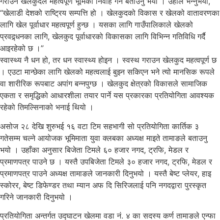
गराउन खेलकुदले महत्वपूर्ण भूमिका निर्वाह गर्ने बताउनु भयो । उहाँले भन्नुभयो,
“खेलाडी देशको राष्ट्रिय सम्पत्ति हो । खेलकुदको विकास र खेलको वातावरणका
लागि खेल पूर्वाधार महत्वपूर्ण हुन्छ । यसका लागि गाउँपालिकाले खेलको
प्रवद्र्धनका लागि, खेलकुद पूर्वाधारको विकासका लागि विभिन्न गतिविधि गर्दै
आइरहेको छ ।”
स्वास्थ्य नै धन हो, तर धन स्वास्थ्य होइन । स्वस्थ गराउन खेलकुद महत्वपूर्ण छ
। एउटा मान्छेका लागि खेलको महत्वलाई बुझ्न सकिएन भने त्यो मानसिक रूपले
वा शारीरिक रूपबाट अपांग बन्नपुग्छ । खेलकुद क्षेत्रको विकासले सामाजिक
एकता र समृद्धिको आधारशीला तयार पार्ने यस प्रकारका प्रतियोगिता आवश्यक
रहेको तिमल्सिनाको भनाई थियो ।
असोज २८ देखि शुरुभई १६ वटा टिम सहभागी सो प्रतियोगिता कार्तिक ३
गतेसम्म चल्ने आयोजक भूमिमाता युवा क्लबका अध्यक्ष माइते तामाङले बताउनु
भयो । उहाँका अनुसार बिजेता टिमले ६० हजार नगद, ट्रफि, मेडल र
प्रमाणपत्र पाउने छ । यस्तै उपबिजेता टिमले ३० हजार नगद, ट्रफि, मेडल र
प्रमाणपत्र पाउने अध्यक्ष तामाङले जानकारी दिनुभयो । यस्तै बेष्ट प्लेयर, हाइ
स्कोरर, बेष्ट डिफेण्डर तथा म्यान अफ दि सिरिजलाई पनि नगदद्वारा पुरस्कृत
गरिने जानकारी दिनुभयो ।
प्रतियोगिता अन्तर्गत उद्घाटन खेलमा वडा नं. ४ का सदस्य कर्ण तामाङले एन्फा