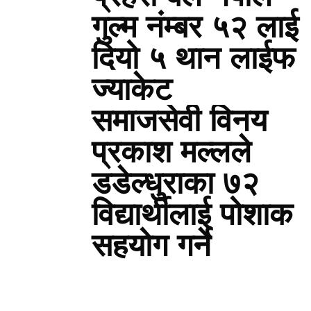
गुल्म नंम्बर ५२ लाई
दियो ५ थान लाईफ
ज्याकेट
समाजसेवी विनय
प्रकाश मल्लले
डडेल्धुराका ७२
विद्यार्थीलाई पोशाक
सहयोग गर्ने