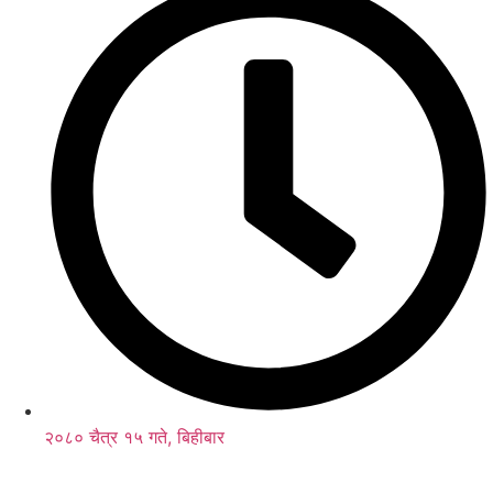
२०८० चैत्र १५ गते, बिहीबार