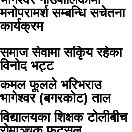
मनोपरामर्श सम्बन्धि सचेतना
कार्यक्रम
समाज सेवामा सकिृय रहेका
विनोद भट्ट
कमल फूलले भरिभराउ
भागेश्वर (बगरकोट) ताल
विद्यालयका शिक्षक टोलीबीच
रोमाञ्चक फुटसल