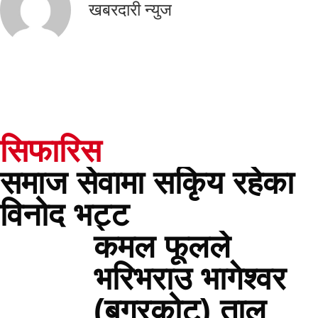
खबरदारी न्युज
सिफारिस
समाज सेवामा सकिृय रहेका
विनोद भट्ट
कमल फूलले
भरिभराउ भागेश्वर
(बगरकोट) ताल