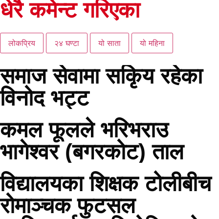
धेरै कमेन्ट गरिएका
लोकप्रिय
२४ घण्टा
यो साता
यो महिना
समाज सेवामा सकिृय रहेका
विनोद भट्ट
कमल फूलले भरिभराउ
भागेश्वर (बगरकोट) ताल
विद्यालयका शिक्षक टोलीबीच
रोमाञ्चक फुटसल