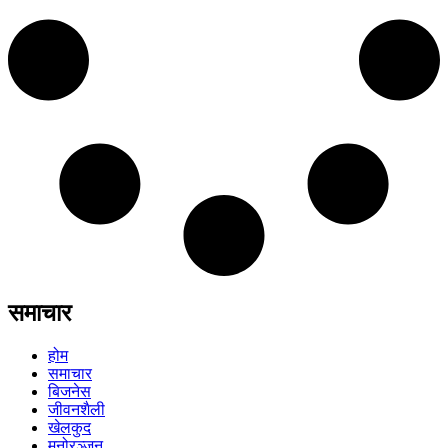
समाचार
होम
समाचार
बिजनेस
जीवनशैली
खेलकुद
मनोरञ्जन