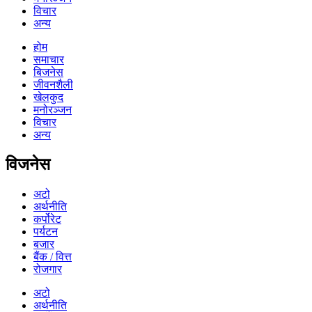
विचार
अन्य
होम
समाचार
बिजनेस
जीवनशैली
खेलकुद
मनोरञ्जन
विचार
अन्य
विजनेस
अटो
अर्थनीति
कर्पोरेट
पर्यटन
बजार
बैंक / वित्त
रोजगार
अटो
अर्थनीति