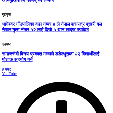
अभिमुखिकरण कार्यक्रम सम्पन्न
गृहपृष्ठ
भागेश्वर गाँउपालिका वडा नंम्बर ४ ले नेपाल शसस्त्र प्रहरी बल
नेपाल गुल्म नंम्बर ५२ लाई दियो ५ थान लाईफ ज्याकेट
गृहपृष्ठ
समाजसेवी विनय प्रकाश मल्लले डडेल्धुराका ७२ विद्यार्थीलाई
पोशाक सहयोग गर्ने
ई-पेपर
YouTube