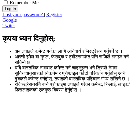
Remember Me
Log In
Lost your password?
|
Register
Google
Twiter
कृपया ध्यान दिनुहोस्:
अब तपाइले कमेन्ट गर्नका लागि अनिवार्य रजिस्ट्रेसन गर्नुपर्ने छ ।
आफ्नो इमेल वा गुगल, फेसबुक र ट्वीटरमार्फत् पनि सजिलै लगइन गर्न
सकिने छ ।
यदि वास्तविक नामबाट कमेन्ट गर्न चाहनुहुन्न भने डिस्प्ले नेममा
सुविधाअनुसारको निकनेम र प्रोफाइल फोटो परिवर्तन गर्नुहोस् अनि
ढुक्कले कमेन्ट गर्नहोस्, तपाइको वास्तविक पहिचान गोप्य राखिने छ ।
रजिस्ट्रेसनसँगै बन्ने प्रोफाइमा तपाइले गरेका कमेन्ट, रिप्लाई, लाइक/
डिसलाइकको एकमुष्ठ बिबरण हेर्नुहोस् ।