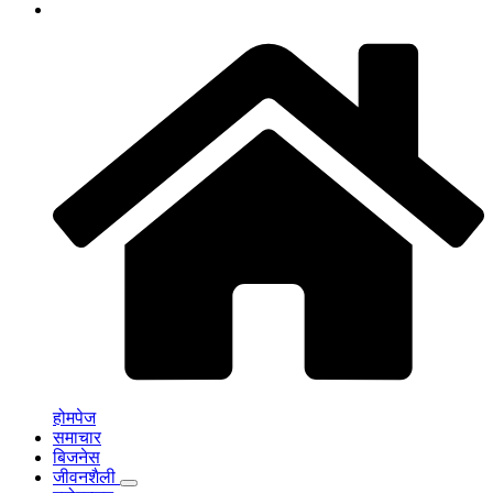
होमपेज
समाचार
बिजनेस
जीवनशैली