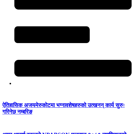
ऐतिहासिक अजयमेरुकोटमा भग्नावशेषहरुको उत्खनन् कार्य सुरुः
गरिनेछ नम्बरिङ