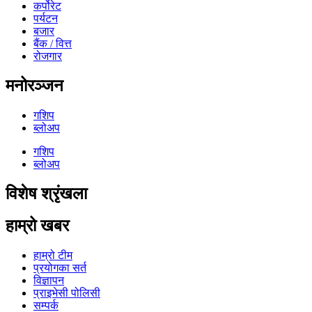
कर्पोरेट
पर्यटन
बजार
बैंक / वित्त
रोजगार
मनोरञ्जन
गशिप
ब्लोअप
गशिप
ब्लोअप
विशेष श्रृंखला
हाम्रो खबर
हाम्रो टीम
प्रयोगका सर्त
विज्ञापन
प्राइभेसी पोलिसी
सम्पर्क