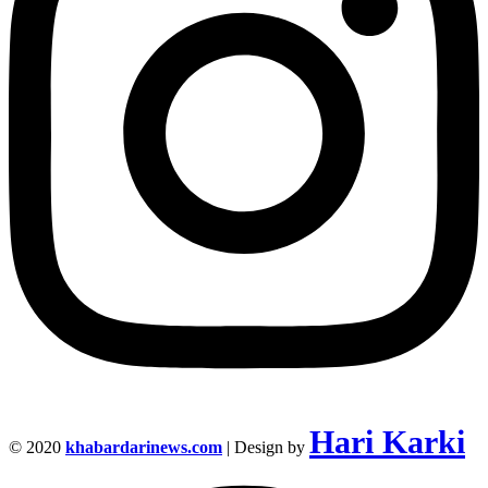
Hari Karki
© 2020
khabardarinews.com
| Design by