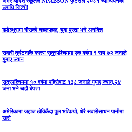
अमर आदर्श स्कूलले NPABSON फुटसल २०८१ च्याम्पियनको
उपाधि जित्यो!
डडेल्धुरामा गौराको चहलपहल, युवा पुस्ता भने अनविज्ञ
सवारी दुर्घटनाकै कारण सुदूरपश्चिममा एक वर्षमा १ सय ७२ जनाले
गुमाए ज्यान
सुदूरपश्चिममा १० वर्षमा पहिरोबाट १३८ जनाले गुमाए ज्यान,२४
जना भने अझै बेपत्ता
अमेरिकामा जहाज ठोक्किँदा पुल भत्कियो, धेरै सवारीसाधन पानीमा
खसे